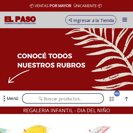
Comprá online productos de en EL PASO MAYORISTA
📦 VENTAS
POR MAYOR
ÚNICAMENTE 📦
Ingresar a la Tienda
CÓMO COMPRAR
QUIÉNES SOMOS
CONDICIONES DE VENTA
CONTACTO
Menú
Comprá online productos de en EL PASO MAYORISTA
REGALERIA INFANTIL - DIA DEL NIÑO