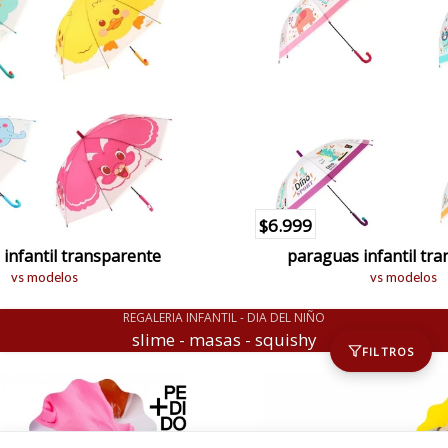
$6.999
infantil transparente
paraguas infantil tr
vs modelos
vs modelos
REGALERIA INFANTIL - DIA DEL NIÑO
slime - masas - squishy
FILTROS