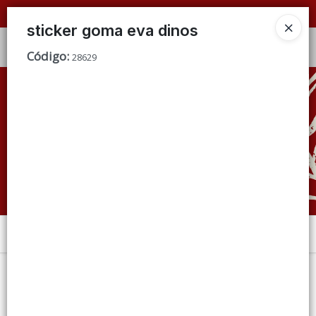
📦 VENTAS
POR MAYOR
ÚNICAMENTE 📦
sticker goma eva dinos
Ingresar a la Tienda
Código
:
28629
CÓMO COMPRAR
QUIÉNES SOMOS
CONDICIONES DE VENTA
CONTACTO
Menú