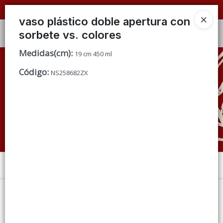
📦 VENTAS
POR MAYOR
ÚNICAMENTE 📦
vaso plástico doble apertura con
sorbete vs. colores
Ingresar a la Tienda
Medidas(cm)
:
19 cm 450 ml
CÓMO COMPRAR
Código
:
NS258682ZX
QUIÉNES SOMOS
CONDICIONES DE VENTA
CONTACTO
Menú