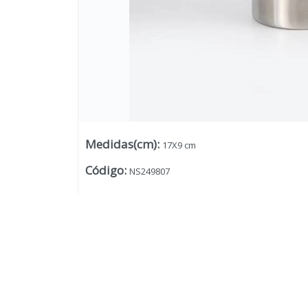
Medidas(cm)
:
17X9 cm
Código
:
NS249807