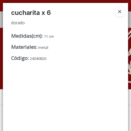
dorado
📦 VENTAS
POR MAYOR
ÚNICAMENTE 📦
cucharita x 6
Ingresar a la Tienda
dorado
CÓMO COMPRAR
Medidas(cm)
:
11 cm
Materiales
:
metal
QUIÉNES SOMOS
Código
:
24040826
CONDICIONES DE VENTA
CONTACTO
Menú
dorado