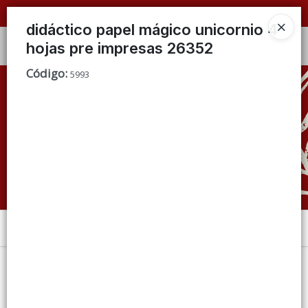
📦 VENTAS
POR MAYOR
ÚNICAMENTE 📦
didáctico papel mágico unicornio 4
hojas pre impresas 26352
Ingresar a la Tienda
Código
:
5993
CÓMO COMPRAR
QUIÉNES SOMOS
CONDICIONES DE VENTA
CONTACTO
Menú