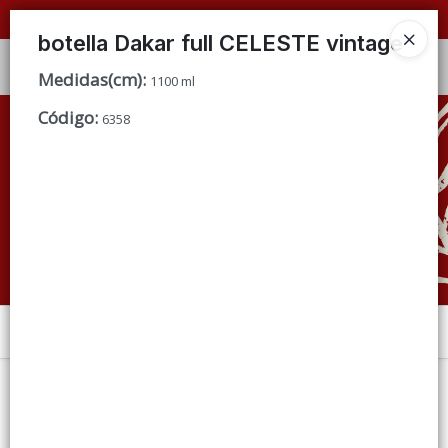
📦 VENTAS
POR MAYOR
ÚNICAMENTE 📦
botella Dakar full CELESTE vintage
Ingresar a la Tienda
Medidas(cm)
:
1100 ml
Código
:
CÓMO COMPRAR
6358
QUIÉNES SOMOS
CONDICIONES DE VENTA
CONTACTO
Menú