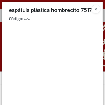
📦 VENTAS
POR MAYOR
ÚNICAMENTE 📦
espátula plástica hombrecito 7517
Ingresar a la Tienda
Código
:
4752
CÓMO COMPRAR
QUIÉNES SOMOS
CONDICIONES DE VENTA
CONTACTO
Menú