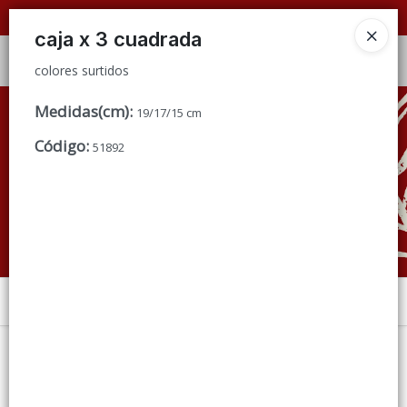
colores surtidos
📦 VENTAS
POR MAYOR
ÚNICAMENTE 📦
caja x 3 cuadrada
Ingresar a la Tienda
colores surtidos
CÓMO COMPRAR
Medidas(cm)
:
19/17/15 cm
Código
:
51892
QUIÉNES SOMOS
CONDICIONES DE VENTA
CONTACTO
Menú
colores surtidos