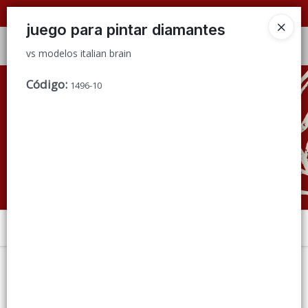
vs modelos italian brain
📦 VENTAS
POR MAYOR
ÚNICAMENTE 📦
juego para pintar diamantes
Ingresar a la Tienda
vs modelos italian brain
CÓMO COMPRAR
Código
:
1496-10
QUIÉNES SOMOS
CONDICIONES DE VENTA
CONTACTO
Menú
vs modelos italian brain