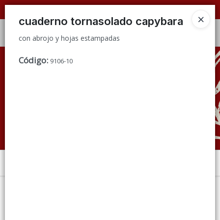
con abrojo y hojas estampadas
📦 VENTAS
POR MAYOR
ÚNICAMENTE 📦
cuaderno tornasolado capybara
Ingresar a la Tienda
con abrojo y hojas estampadas
CÓMO COMPRAR
Código
:
9106-10
QUIÉNES SOMOS
CONDICIONES DE VENTA
CONTACTO
Menú
con abrojo y hojas estampadas