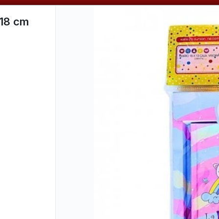
📦 VENTAS
POR MAYOR
ÚNICAMENTE 📦
x18 cm
CÓMO COMPRAR
QUIÉNES SOMOS