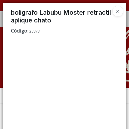
📦 VENTAS
POR MAYOR
ÚNICAMENTE 📦
boligrafo Labubu Moster retractil
aplique chato
Ingresar a la Tienda
Código
:
28878
CÓMO COMPRAR
QUIÉNES SOMOS
CONDICIONES DE VENTA
CONTACTO
Menú