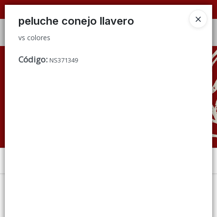
vs colores
📦 VENTAS
POR MAYOR
ÚNICAMENTE 📦
peluche conejo llavero
Ingresar a la Tienda
vs colores
CÓMO COMPRAR
Código
:
NS371349
QUIÉNES SOMOS
CONDICIONES DE VENTA
CONTACTO
Menú
vs colores