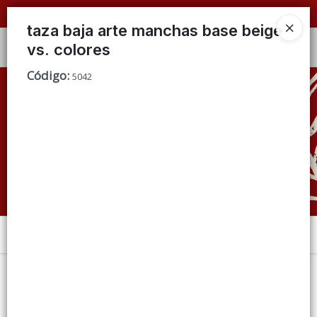
📦 VENTAS
POR MAYOR
ÚNICAMENTE 📦
taza baja arte manchas base beige
vs. colores
Ingresar a la Tienda
Código
:
5042
CÓMO COMPRAR
QUIÉNES SOMOS
CONDICIONES DE VENTA
CONTACTO
Menú