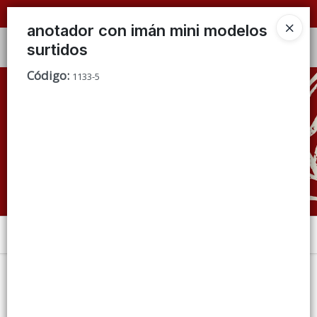
📦 VENTAS
POR MAYOR
ÚNICAMENTE 📦
anotador con imán mini modelos
surtidos
Ingresar a la Tienda
Código
:
1133-5
CÓMO COMPRAR
QUIÉNES SOMOS
CONDICIONES DE VENTA
CONTACTO
Menú