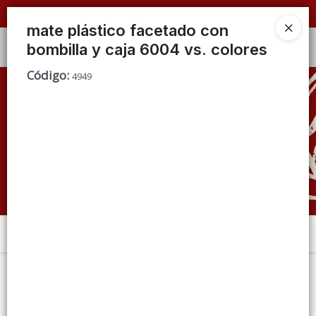
📦 VENTAS
POR MAYOR
ÚNICAMENTE 📦
mate plástico facetado con
bombilla y caja 6004 vs. colores
Ingresar a la Tienda
Código
:
4949
CÓMO COMPRAR
QUIÉNES SOMOS
CONDICIONES DE VENTA
CONTACTO
Menú