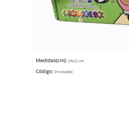
Medidas(cm)
:
29x22 cm
Código
:
01rompMe