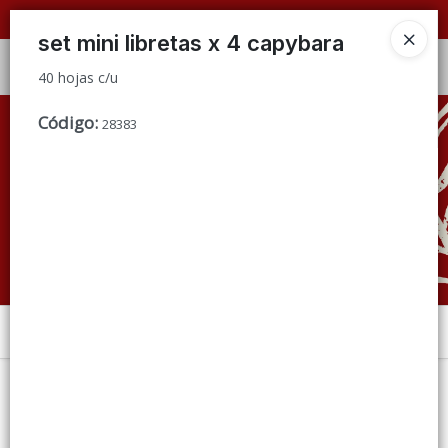
40 hojas c/u
📦 VENTAS
POR MAYOR
ÚNICAMENTE 📦
set mini libretas x 4 capybara
Ingresar a la Tienda
40 hojas c/u
CÓMO COMPRAR
Código
:
28383
QUIÉNES SOMOS
CONDICIONES DE VENTA
CONTACTO
Menú
40 hojas c/u