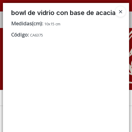
📦 VENTAS
POR MAYOR
ÚNICAMENTE 📦
bowl de vidrio con base de acacia
Ingresar a la Tienda
Medidas(cm)
:
10x15 cm
Código
:
CÓMO COMPRAR
CA6375
QUIÉNES SOMOS
CONDICIONES DE VENTA
CONTACTO
Menú