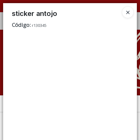
📦 VENTAS
POR MAYOR
ÚNICAMENTE 📦
sticker antojo
Ingresar a la Tienda
Código
:
r130345
CÓMO COMPRAR
QUIÉNES SOMOS
CONDICIONES DE VENTA
CONTACTO
Menú