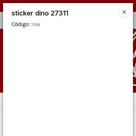
📦 VENTAS
POR MAYOR
ÚNICAMENTE 📦
sticker dino 27311
Ingresar a la Tienda
Código
:
7158
CÓMO COMPRAR
QUIÉNES SOMOS
CONDICIONES DE VENTA
CONTACTO
Menú