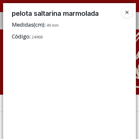
📦 VENTAS
POR MAYOR
ÚNICAMENTE 📦
pelota saltarina marmolada
Ingresar a la Tienda
Medidas(cm)
:
49 mm
Código
:
CÓMO COMPRAR
24968
QUIÉNES SOMOS
CONDICIONES DE VENTA
CONTACTO
Menú