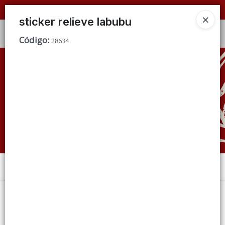
📦 VENTAS
POR MAYOR
ÚNICAMENTE 📦
sticker relieve labubu
Ingresar a la Tienda
Código
:
28634
CÓMO COMPRAR
QUIÉNES SOMOS
CONDICIONES DE VENTA
CONTACTO
Menú