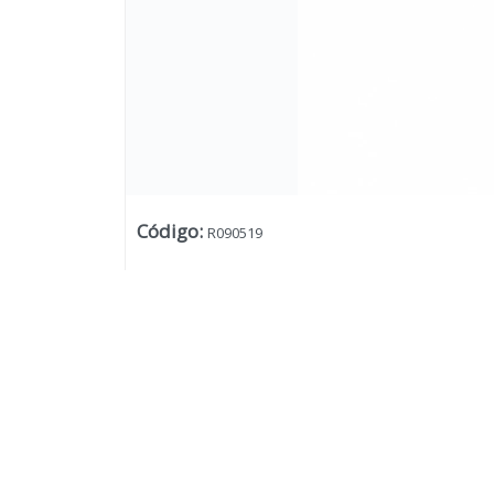
Código
:
R090519