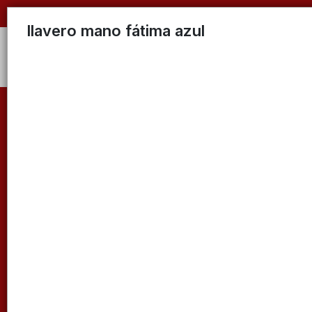
llavero mano fátima azul