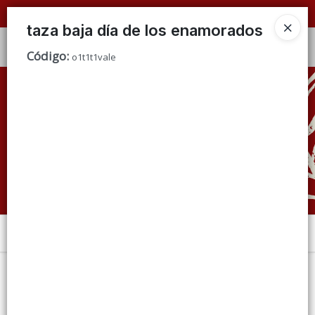
📦 VENTAS
POR MAYOR
ÚNICAMENTE 📦
taza baja día de los enamorados
Ingresar a la Tienda
Código
:
o1t1t1vale
CÓMO COMPRAR
QUIÉNES SOMOS
CONDICIONES DE VENTA
CONTACTO
Menú