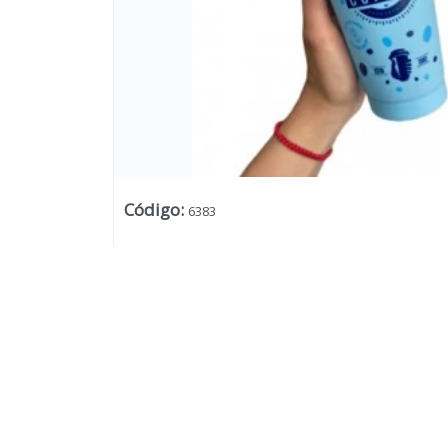
Código
:
6383