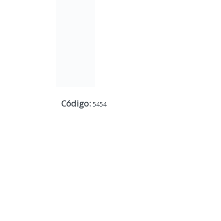
Código
:
5454