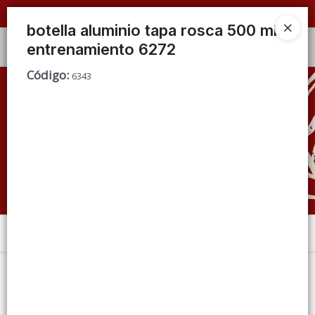
📦 VENTAS
POR MAYOR
ÚNICAMENTE 📦
botella aluminio tapa rosca 500 ml.
entrenamiento 6272
Ingresar a la Tienda
Código
:
6343
CÓMO COMPRAR
QUIÉNES SOMOS
CONDICIONES DE VENTA
CONTACTO
Menú