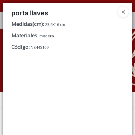
📦 VENTAS
POR MAYOR
ÚNICAMENTE 📦
porta llaves
Ingresar a la Tienda
Medidas(cm)
:
23,6X16 cm
Materiales
:
CÓMO COMPRAR
madera
Código
:
NS445169
QUIÉNES SOMOS
CONDICIONES DE VENTA
CONTACTO
Menú