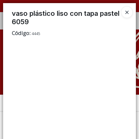
📦 VENTAS
POR MAYOR
ÚNICAMENTE 📦
vaso plástico liso con tapa pastel
6059
Ingresar a la Tienda
Código
:
4445
CÓMO COMPRAR
QUIÉNES SOMOS
CONDICIONES DE VENTA
CONTACTO
Menú