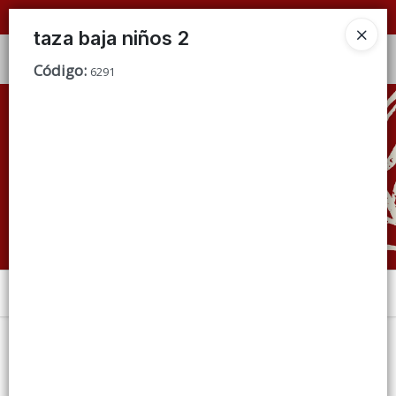
📦 VENTAS
POR MAYOR
ÚNICAMENTE 📦
taza baja niños 2
Ingresar a la Tienda
Código
:
6291
CÓMO COMPRAR
QUIÉNES SOMOS
CONDICIONES DE VENTA
CONTACTO
Menú