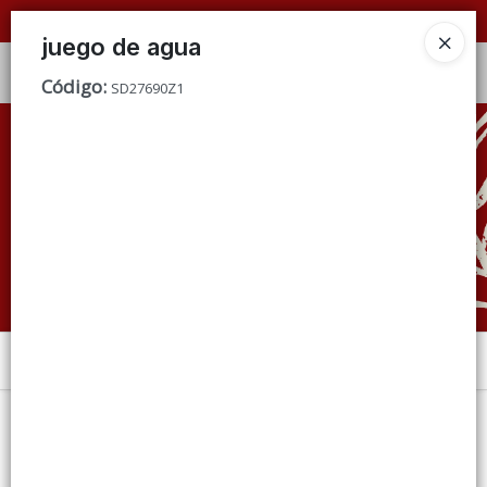
📦 VENTAS
POR MAYOR
ÚNICAMENTE 📦
juego de agua
Ingresar a la Tienda
Código
:
SD27690Z1
CÓMO COMPRAR
QUIÉNES SOMOS
CONDICIONES DE VENTA
CONTACTO
Menú