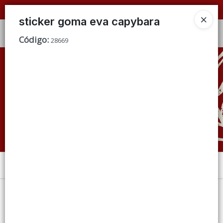
📦 VENTAS
POR MAYOR
ÚNICAMENTE 📦
sticker goma eva capybara
Ingresar a la Tienda
Código
:
28669
CÓMO COMPRAR
QUIÉNES SOMOS
CONDICIONES DE VENTA
CONTACTO
Menú