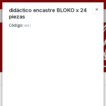
📦 VENTAS
POR MAYOR
ÚNICAMENTE 📦
didáctico encastre BLOKO x 24
piezas
Ingresar a la Tienda
Código
:
3011
CÓMO COMPRAR
QUIÉNES SOMOS
CONDICIONES DE VENTA
CONTACTO
Menú