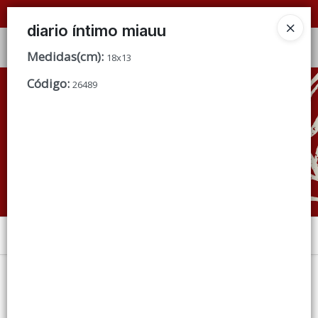
📦 VENTAS
POR MAYOR
ÚNICAMENTE 📦
diario íntimo miauu
Ingresar a la Tienda
Medidas(cm)
:
18x13
Código
:
CÓMO COMPRAR
26489
QUIÉNES SOMOS
CONDICIONES DE VENTA
CONTACTO
Menú