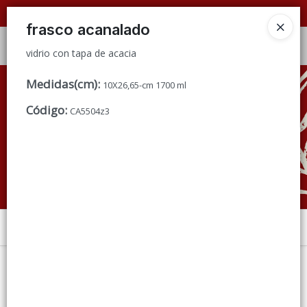
vidrio con tapa de acacia
📦 VENTAS
POR MAYOR
ÚNICAMENTE 📦
frasco acanalado
Ingresar a la Tienda
vidrio con tapa de acacia
CÓMO COMPRAR
Medidas(cm)
:
10X26,65-cm 1700 ml
Código
:
CA5504z3
QUIÉNES SOMOS
CONDICIONES DE VENTA
CONTACTO
Menú
vidrio con tapa de acacia