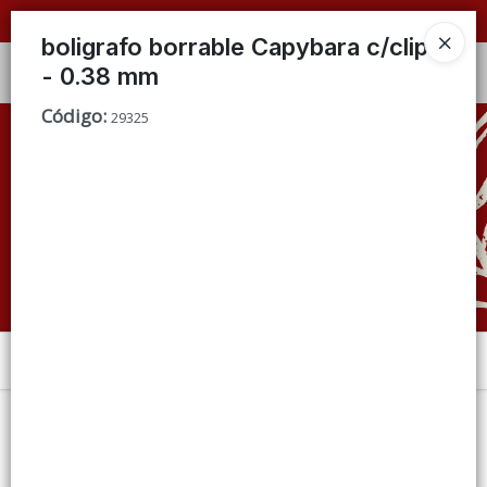
📦 VENTAS
POR MAYOR
ÚNICAMENTE 📦
boligrafo borrable Capybara c/clip
- 0.38 mm
Ingresar a la Tienda
Código
:
29325
CÓMO COMPRAR
QUIÉNES SOMOS
CONDICIONES DE VENTA
CONTACTO
Menú