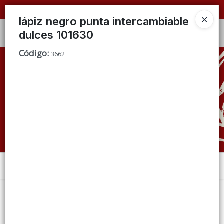
📦 VENTAS
POR MAYOR
ÚNICAMENTE 📦
lápiz negro punta intercambiable
dulces 101630
Ingresar a la Tienda
Código
:
3662
CÓMO COMPRAR
QUIÉNES SOMOS
CONDICIONES DE VENTA
CONTACTO
Menú