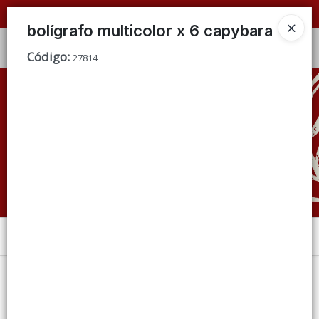
📦 VENTAS
POR MAYOR
ÚNICAMENTE 📦
bolígrafo multicolor x 6 capybara
Ingresar a la Tienda
Código
:
27814
CÓMO COMPRAR
QUIÉNES SOMOS
CONDICIONES DE VENTA
CONTACTO
Menú