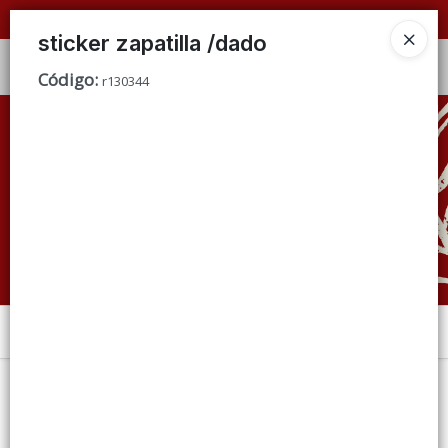
📦 VENTAS
POR MAYOR
ÚNICAMENTE 📦
sticker zapatilla /dado
Ingresar a la Tienda
Código
:
r130344
CÓMO COMPRAR
QUIÉNES SOMOS
CONDICIONES DE VENTA
CONTACTO
Menú