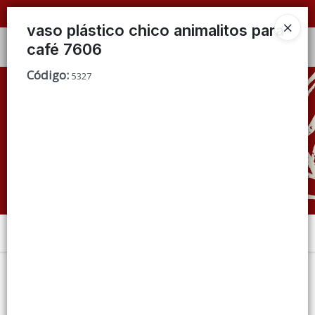
📦 VENTAS
POR MAYOR
ÚNICAMENTE 📦
vaso plástico chico animalitos para
café 7606
Ingresar a la Tienda
Código
:
5327
CÓMO COMPRAR
QUIÉNES SOMOS
CONDICIONES DE VENTA
CONTACTO
Menú