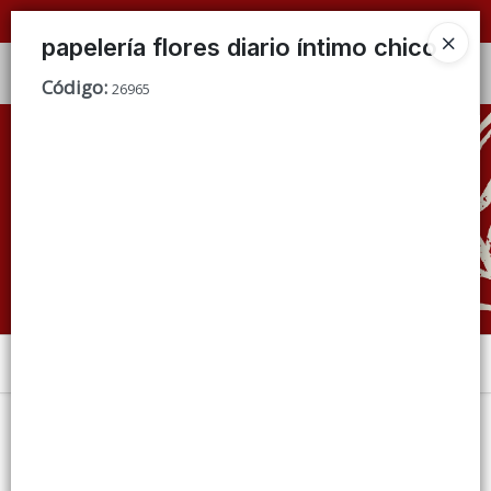
📦 VENTAS
POR MAYOR
ÚNICAMENTE 📦
papelería flores diario íntimo chico
Ingresar a la Tienda
Código
:
26965
CÓMO COMPRAR
QUIÉNES SOMOS
CONDICIONES DE VENTA
CONTACTO
Menú