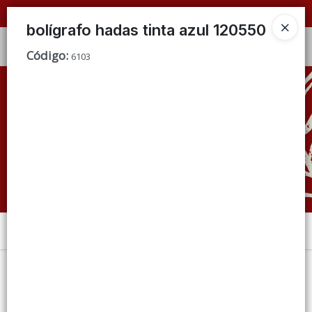
📦 VENTAS
POR MAYOR
ÚNICAMENTE 📦
bolígrafo hadas tinta azul 120550
Ingresar a la Tienda
Código
:
6103
CÓMO COMPRAR
QUIÉNES SOMOS
CONDICIONES DE VENTA
CONTACTO
Menú