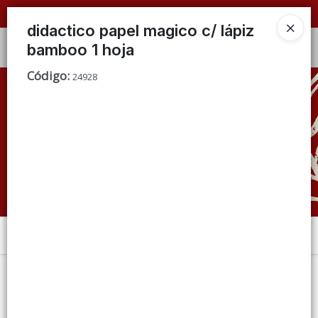
📦 VENTAS
POR MAYOR
ÚNICAMENTE 📦
didactico papel magico c/ lápiz
bamboo 1 hoja
Ingresar a la Tienda
Código
:
24928
CÓMO COMPRAR
QUIÉNES SOMOS
CONDICIONES DE VENTA
CONTACTO
Menú