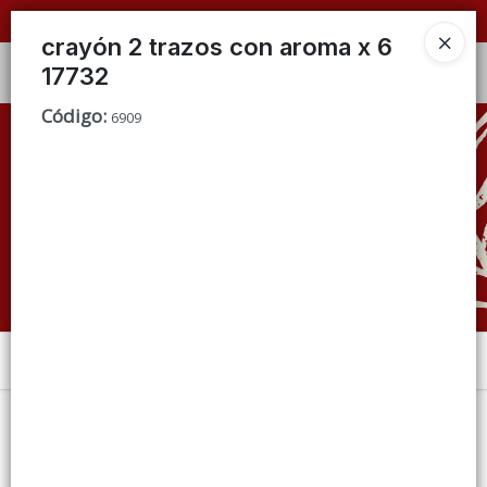
📦 VENTAS
POR MAYOR
ÚNICAMENTE 📦
crayón 2 trazos con aroma x 6
17732
Ingresar a la Tienda
Código
:
6909
CÓMO COMPRAR
QUIÉNES SOMOS
CONDICIONES DE VENTA
CONTACTO
Menú