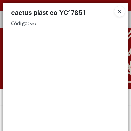
📦 VENTAS
POR MAYOR
ÚNICAMENTE 📦
cactus plástico YC17851
Ingresar a la Tienda
Código
:
5631
CÓMO COMPRAR
QUIÉNES SOMOS
CONDICIONES DE VENTA
CONTACTO
Menú