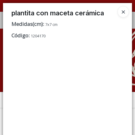
📦 VENTAS
POR MAYOR
ÚNICAMENTE 📦
plantita con maceta cerámica
Ingresar a la Tienda
Medidas(cm)
:
7x7 cm
Código
:
CÓMO COMPRAR
1204170
QUIÉNES SOMOS
CONDICIONES DE VENTA
CONTACTO
Menú