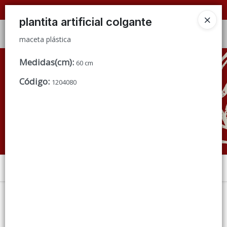
maceta plástica
📦 VENTAS
POR MAYOR
ÚNICAMENTE 📦
plantita artificial colgante
Ingresar a la Tienda
maceta plástica
CÓMO COMPRAR
Medidas(cm)
:
60 cm
Código
:
1204080
QUIÉNES SOMOS
CONDICIONES DE VENTA
CONTACTO
Menú
maceta plástica