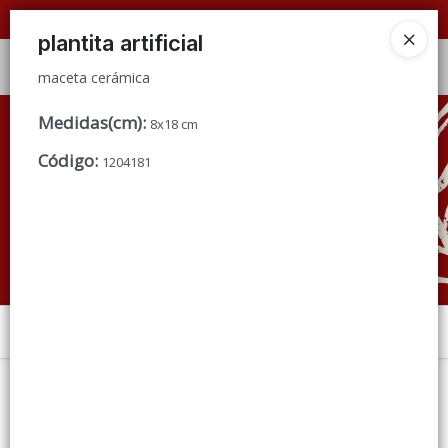
maceta cerámica
📦 VENTAS
POR MAYOR
ÚNICAMENTE 📦
plantita artificial
Ingresar a la Tienda
maceta cerámica
CÓMO COMPRAR
Medidas(cm)
:
8x18 cm
Código
:
1204181
QUIÉNES SOMOS
CONDICIONES DE VENTA
CONTACTO
Menú
maceta cerámica